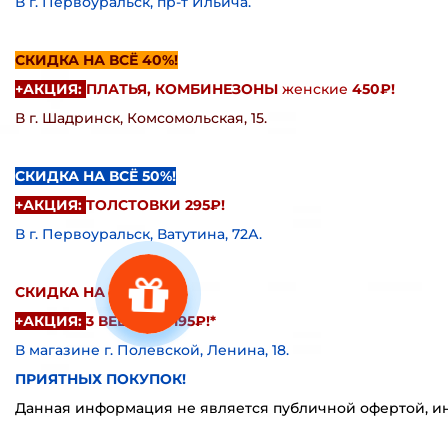
В г. П
ервоуральск, пр-т Ильича.
СКИДКА НА ВСЁ 40%!
+АКЦИЯ:
ПЛАТЬЯ, КОМБИНЕЗОНЫ
женские
450₽!
В г. Шадринск, Комсомольская, 15.
СКИДКА НА ВСЁ 50%!
+АКЦИЯ:
ТОЛСТОВКИ 295₽!
В г. П
ервоуральск, Ватутина, 72А.
СКИДКА НА ВСЁ 80%!
+АКЦИЯ:
3 ВЕЩИ ЗА 195₽!*
В магазине г. Полевской, Ленина, 18.
ПРИЯТНЫХ ПОКУПОК!
Данная информация не является публичной офертой, инф