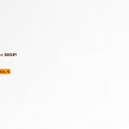
ие
500₽!
а, 4.