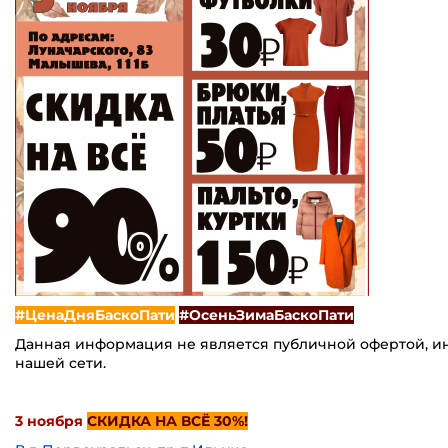
#ЦенаДняБаскоПати
#ОсеньЗимаБаскоПати
Данная информация не является публичной офертой, ин
нашей сети.
3 ноября
СКИДКА НА ВСЁ 30%!