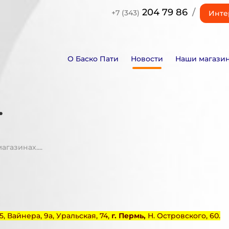
204 79 86
/
+7 (343)
Инте
О Баско Пати
Новости
Наши магази
.
газинах....
45, Вайнера, 9а, Уральская, 74,
г. Пермь,
Н. Островского, 60.