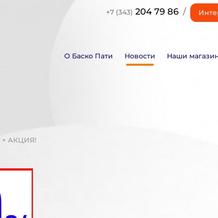
204 79 86
/
+7 (343)
Инте
О Баско Пати
Новости
Наши магази
 + АКЦИЯ!