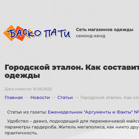
Сеть магазинов одежды
секонд-хенд
Городской эталон. Как состав
одежды
Дата новости: 15.09.2020
Главная
Новости
Статьи
Городской эталон. Как 
Статья из газеты:
Еженедельник "Аргументы и Факты" № 2
Удобство – девиз, подходящий для переменчивой майск
параметры гардероба. Житель мегаполиса, как никто дру
практичность.