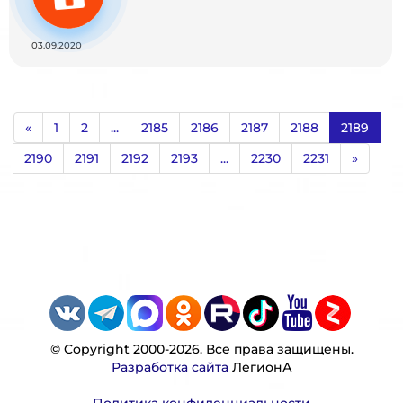
03.09.2020
«
1
2
...
2185
2186
2187
2188
2189
2190
2191
2192
2193
...
2230
2231
»
© Copyright 2000-2026. Все права защищены.
Разработка сайта
ЛегионА