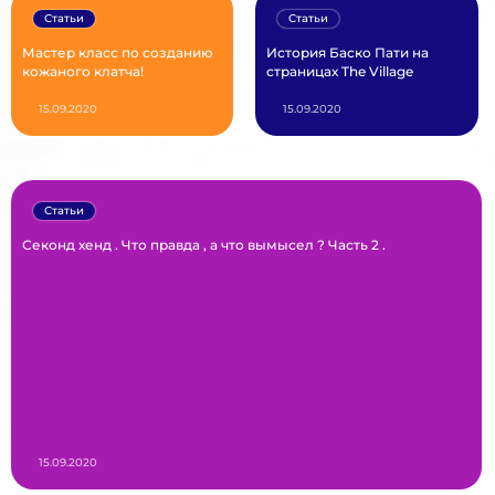
Статьи
Статьи
Мастер класс по созданию
История Баско Пати на
кожаного клатча!
страницах The Village
15.09.2020
15.09.2020
Статьи
Секонд хенд . Что правда , а что вымысел ? Часть 2 .
15.09.2020